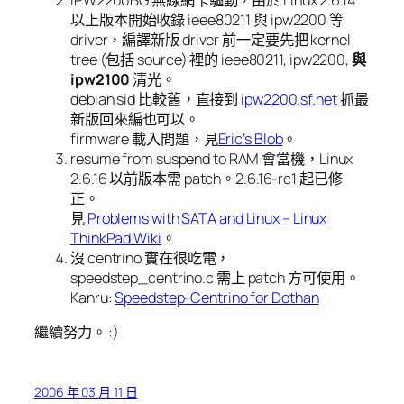
以上版本開始收錄 ieee80211 與 ipw2200 等
driver，編譯新版 driver 前一定要先把 kernel
tree (包括 source) 裡的 ieee80211, ipw2200,
與
ipw2100
清光。
debian sid 比較舊，直接到
ipw2200.sf.net
抓最
新版回來編也可以。
firmware 載入問題，見
Eric’s Blob
。
resume from suspend to RAM 會當機，Linux
2.6.16 以前版本需 patch。2.6.16-rc1 起已修
正。
見
Problems with SATA and Linux – Linux
ThinkPad Wiki
。
沒 centrino 實在很吃電，
speedstep_centrino.c 需上 patch 方可使用。
Kanru:
Speedstep-Centrino for Dothan
繼續努力。 :)
2006 年 03 月 11 日