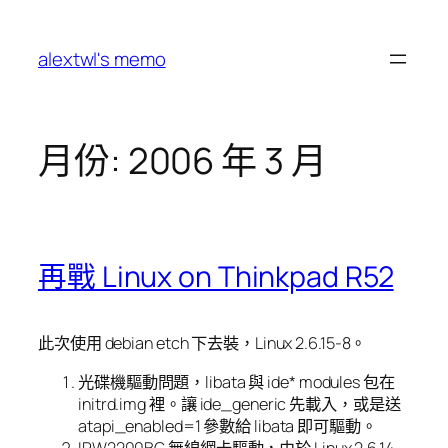
跳
至
alextwl's memo
主
要
內
容
月份:
2006 年 3 月
再戰 Linux on Thinkpad R52
此次使用 debian etch 下去裝，Linux 2.6.15-8。
光碟機驅動問題，libata 與 ide* modules 包在
initrd.img 裡。讓 ide_generic 先載入，或是送
atapi_enabled=1 參數給 libata 即可驅動。
IPW2200BG 無線網卡驅動，由於 Linux 2.6.14