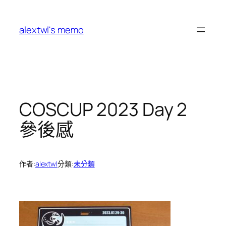
跳
至
alextwl's memo
主
要
內
容
COSCUP 2023 Day 2
參後感
作者:
alextwl
分類:
未分類