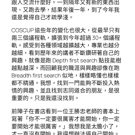
跟人交流什麼好。一到隔年又有新的東西出
現、又跑去學，結果年復一年，到了今年我
還是覺得自己才疏學淺。
COSCUP 這些年的變化也很大，從最早只有
兩三個議程軌，擴張到今年超過 30+ 個議程
軌。感受到各種領域越擴越大，專業也越分
越細，看到歷年來的講者不斷鑽研著自己的
興趣，就像是跑 Depth first search 點技能樹
越點越深。而回顧我的職涯與興趣卻像在跑
Breadth first search 似地，樣樣略懂也樣樣
都不精通。我想，找到一門能夠不斷投入熱
情的興趣、並且找到志同道合的朋友，是很
重要的。只是我還沒找到。
前陣子在書店看到一位王勝忠老師的書本上
寫著「你不一定要很厲害才能開始，你一定
要開始才能很厲害。」我想我是太膽小了，
才一直沒有開始。我得想辦法逼自己開始。