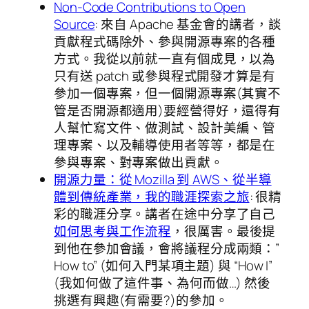
Non-Code Contributions to Open
Source
: 來自 Apache 基金會的講者，談
貢獻程式碼除外、參與開源專案的各種
方式。我從以前就一直有個成見，以為
只有送 patch 或參與程式開發才算是有
參加一個專案，但一個開源專案(其實不
管是否開源都適用)要經營得好，還得有
人幫忙寫文件、做測試、設計美編、管
理專案、以及輔導使用者等等，都是在
參與專案、對專案做出貢獻。
開源力量：從 Mozilla 到 AWS、從半導
體到傳統產業，我的職涯探索之旅
: 很精
彩的職涯分享。講者在途中分享了自己
如何思考與工作流程
，很厲害。最後提
到他在參加會議，會將議程分成兩類：”
How to” (如何入門某項主題) 與 “How I”
(我如何做了這件事、為何而做…) 然後
挑選有興趣(有需要?)的參加。