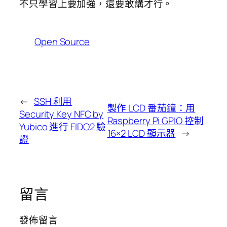
不只學習上要加強，還要敢講才行。
Open Source
←
SSH 利用
製作 LCD 番茄鐘：用
Security Key NFC by
Raspberry Pi GPIO 控制
Yubico 進行 FIDO2 驗
16×2 LCD 顯示器
→
證
留言
發佈留言