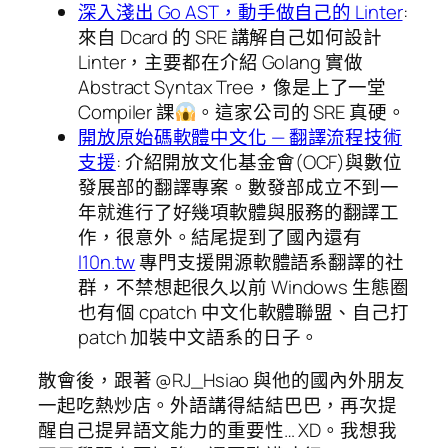
深入淺出 Go AST，動手做自己的 Linter
:
來自 Dcard 的 SRE 講解自己如何設計
Linter，主要都在介紹 Golang 實做
Abstract Syntax Tree，像是上了一堂
Compiler 課
。這家公司的 SRE 真硬。
開放原始碼軟體中文化 — 翻譯流程技術
支援
: 介紹開放文化基金會(OCF)與數位
發展部的翻譯專案。數發部成立不到一
年就進行了好幾項軟體與服務的翻譯工
作，很意外。結尾提到了國內還有
l10n.tw
專門支援開源軟體語系翻譯的社
群，不禁想起很久以前 Windows 生態圈
也有個 cpatch 中文化軟體聯盟、自己打
patch 加裝中文語系的日子。
散會後，跟著 @RJ_Hsiao 與他的國內外朋友
一起吃熱炒店。外語講得結結巴巴，再次提
醒自己提昇語文能力的重要性… XD。我想我