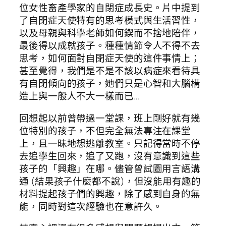
位女性畜產學家的自閉症成長史。片中提到
了自閉症天使特有的思考模式與生活習性，
以及母親與科學老師如何鍥而不捨地陪伴，
最後得以成就孩子。種種情節令人不得不去
思考，如何面對自閉症天使的這件事情上；
甚至覺得，我們是不是不該以病症來看待具
有自閉傾向的孩子，她們只是心智和大腦構
造上與一般人不大一樣而已…
回想起以前曾帶過一堂課，班上剛好就有幾
位特別的孩子，不但完全無法專注在課堂
上，且一昧地想逃離教室。只記得當時不停
去追學生回來，追了又跑，沒有意識到這些
孩子的「興趣」在哪。儘管曾試圖用言語溝
通 (結果孩子什麼都不說)，但沒能用有趣的
材料提起孩子們的興趣，除了感到自身的無
能，同時對這次經驗也在意許久。