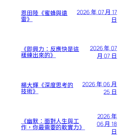
2026 年 07 月 17
恩田陸《蜜蜂與遠
雷》
日
2026 年 07
《即興力：反應快是這
樣練出來的》
月 07 日
2026 年 06 月
楊大輝《深度思考的
技術》
25 日
2026 年
《幽默：面對人生與工
06 月 18
作，你最需要的軟實力》
日