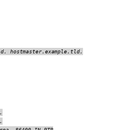
ld. hostmaster.example.tld.
.
.
rpa. 86400 IN PTR