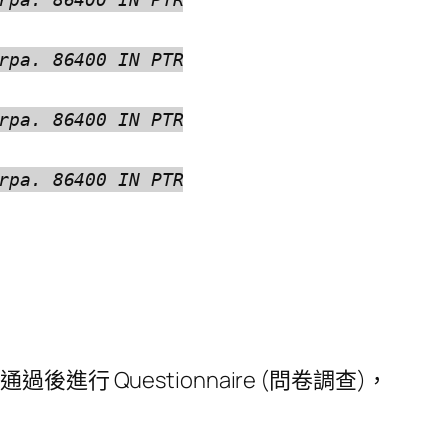
rpa. 86400 IN PTR
rpa. 86400 IN PTR
rpa. 86400 IN PTR
後進行 Questionnaire (問卷調查)，