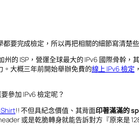
的同學都要完成檢定，所以再把相關的細節寫清楚些
於加州的 ISP，營運全球最大的 IPv6 國際骨幹
遺餘力。大概三年前開始舉辦免費的
線上 IPv6 檢定
加 IPv6 檢定呢？
hirt
!! 不但具紀念價值、其背面
印著滿滿的 sp
eader 或是乾脆轉身就能告訴對方『原來是 128 