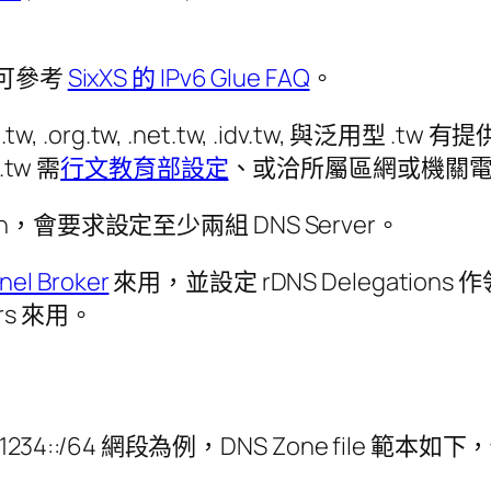
r 可參考
SixXS 的 IPv6 Glue FAQ
。
org.tw, .net.tw, .idv.tw, 與泛用型 .tw
tw 需
行文教育部設定
、或洽所屬區網或機關
main，會要求設定至少兩組 DNS Server。
nel Broker
來用，並設定 rDNS Delegatio
rs 來用。
bcd:1234::/64 網段為例，DNS Zone file 範