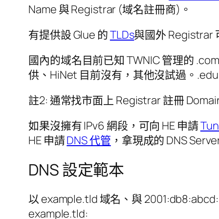
Name 與 Registrar (域名註冊商)。
有提供設 Glue 的
TLDs
與國外 Registra
國內的域名目前已知 TWNIC 管理的 .com.tw, .
供、HiNet 目前沒有，其他沒試過。.edu.
註2: 通常找市面上 Registrar 註冊 Do
如果沒擁有 IPv6 網段，可向 HE 申請
Tun
HE 申請
DNS 代管
，拿現成的 DNS Serve
DNS 設定範本
以 example.tld 域名、與 2001:db8:a
example.tld: