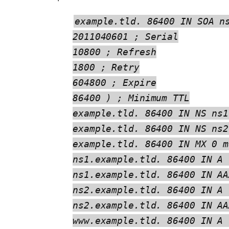
example.tld. 86400 IN SOA n
2011040601 ; Serial
10800 ; Refresh
1800 ; Retry
604800 ; Expire
86400 ) ; Minimum TTL
example.tld. 86400 IN NS ns1
example.tld. 86400 IN NS ns2
example.tld. 86400 IN MX 0 m
ns1.example.tld. 86400 IN A 
ns1.example.tld. 86400 IN AA
ns2.example.tld. 86400 IN A 
ns2.example.tld. 86400 IN AA
www.example.tld. 86400 IN A 