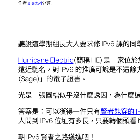
作者:
alextwl
分類:
聽說這學期組長大人要求修 IPv6 課
Hurricane Electric
(簡稱 HE) 是一家位
遠近馳名，對 IPv6 的推廣可說是不
(Sage)」的電子證書。
光是一張圖檔似乎沒什麼誘因，為什麼還要參
答案是：可以獲得一件只有
賢者能穿的T-S
人問到 IPv6 位址有多長，只要轉個頭看 h
朝 IPv6 賢者之路邁進吧！