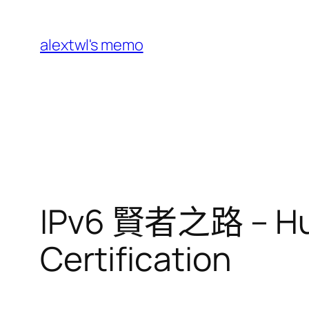
跳
至
alextwl's memo
主
要
內
容
IPv6 賢者之路 – Hurr
Certification