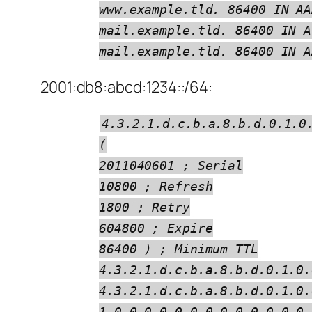
www.example.tld. 86400 IN AA
mail.example.tld. 86400 IN A
mail.example.tld. 86400 IN A
2001:db8:abcd:1234::/64:
4.3.2.1.d.c.b.a.8.b.d.0.1.0
(
2011040601 ; Serial
10800 ; Refresh
1800 ; Retry
604800 ; Expire
86400 ) ; Minimum TTL
4.3.2.1.d.c.b.a.8.b.d.0.1.0.
4.3.2.1.d.c.b.a.8.b.d.0.1.0.
1.0.0.0.0.0.0.0.0.0.0.0.0.0.