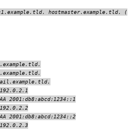
s1.example.tld. hostmaster.example.tld. (
.example.tld.
.example.tld.
ail.example.tld.
192.0.2.1
AA 2001:db8:abcd:1234::1
192.0.2.2
AA 2001:db8:abcd:1234::2
192.0.2.3